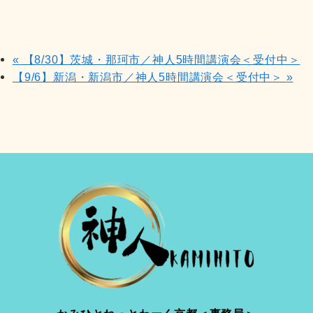
«
【8/30】茨城・那珂市／神人5時間講演会＜受付中＞
【9/6】新潟・新潟市／神人5時間講演会＜受付中＞
»