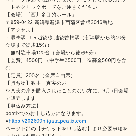
ートやクリックボードをご用意ください
【会場】「西川多目的ホール」
〒959-0422 新潟県新潟市西蒲区曽根2046番地
【アクセス】
・最寄駅 ＪＲ越後線 越後曽根駅（新潟駅から約40分
会場まで徒歩15分）
・無料駐車場120台（会場から徒歩5分）
【会費】4500円 （中学生2500円）※募金500円を含
む
【定員】200名（全席自由席）
【持ち物】教本 真実の扉
※真実の扉を購入されたことのない方に、9月5日会場
で販売します
【申込み方法】
peatixでのお申し込みになります。
●
https://202609niigata.peatix.com
ページ下部の【チケットを申し込む】より必要事項を