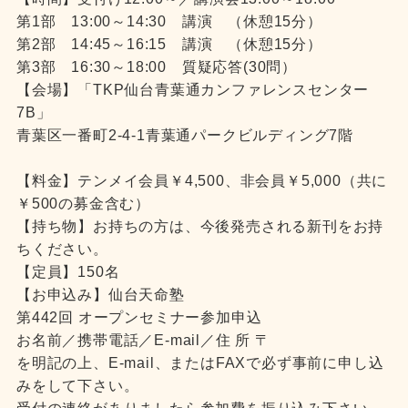
第1部 13:00～14:30 講演 （休憩15分）
第2部 14:45～16:15 講演 （休憩15分）
第3部 16:30～18:00 質疑応答(30問）
【会場】「TKP仙台青葉通カンファレンスセンター
7B」
青葉区一番町2-4-1青葉通パークビルディング7階
【料金】テンメイ会員￥4,500、非会員￥5,000（共に
￥500の募金含む）
【持ち物】お持ちの方は、今後発売される新刊をお持
ちください。
【定員】150名
【お申込み】仙台天命塾
第442回 オープンセミナー参加申込
お名前／携帯電話／E-mail／住 所 〒
を明記の上、E-mail、またはFAXで必ず事前に申し込
みをして下さい。