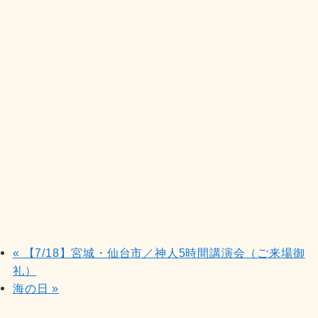
«
【7/18】宮城・仙台市／神人5時間講演会（ご来場御
礼）
海の日
»