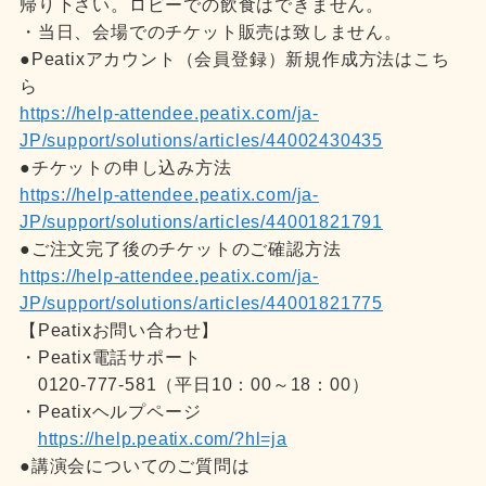
帰り下さい。ロビーでの飲食はできません。
・当日、会場でのチケット販売は致しません。
●Peatixアカウント（会員登録）新規作成方法はこち
ら
https://help-attendee.peatix.com/ja-
JP/support/solutions/articles/44002430435
●チケットの申し込み方法
https://help-attendee.peatix.com/ja-
JP/support/solutions/articles/44001821791
●ご注文完了後のチケットのご確認方法
https://help-attendee.peatix.com/ja-
JP/support/solutions/articles/44001821775
【Peatixお問い合わせ】
・Peatix電話サポート
0120-777-581（平日10：00～18：00）
・Peatixヘルプページ
https://help.peatix.com/?hl=ja
●講演会についてのご質問は