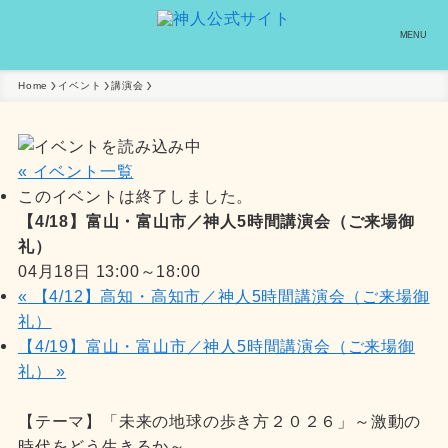
MENU
Home
イベント
講演会
« イベント一覧
このイベントは終了しました。
【4/18】富山・富山市／神人5時間講演会（ご来場御
礼）
04月18日 13:00
～
18:00
«
【4/12】高知・高知市／神人5時間講演会（ご来場御
礼）
【4/19】富山・富山市／神人5時間講演会（ご来場御
礼）
»
【テーマ】「未来の地球の歩き方２０２６」～激動の
時代をどう生きるか～