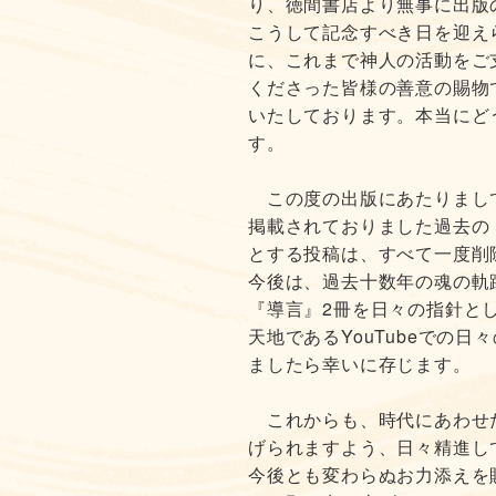
り、徳間書店より無事に出版
こうして記念すべき日を迎え
に、これまで神人の活動をご
くださった皆様の善意の賜物
いたしております。本当にど
す。
この度の出版にあたりまして、
掲載されておりました過去の
とする投稿は、すべて一度削
今後は、過去十数年の魂の軌
『導言』2冊を日々の指針と
天地であるYouTubeでの
ましたら幸いに存じます。
これからも、時代にあわせ
げられますよう、日々精進し
今後とも変わらぬお力添えを