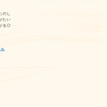
たのし
がたい
がる◎
ネル