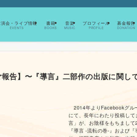
ト
講演会・ライブ情報
書籍
音楽
プロフィール
募金報告
EVENTS
BOOKS
MUSIC
PROFILE
DONATION
御礼とご報告】〜『導言』二部作の出版に関し
2014年よりFacebook
にて、長年にわたり投稿して
言」が、お陰様をもちまして2
『導言 -流転の巻-』および『